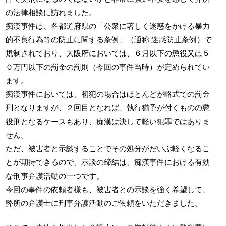
の法律相談に訪れました。
痴漢事件は、各都道府県の「公衆に著しく迷惑をかける暴力
的不良行為等の防止に関する条例」（通称 迷惑防止条例）で
規制されており、大阪府においては、６月以下の懲役又は５
０万円以下の罰金の罰則（今回の事件当時）が定められてい
ます。
痴漢事件においては、初犯の場合はほとんどが略式での罰金
刑となりますが、２回目となれば、執行猶予が付くものの懲
役刑となるケースもあり、痴漢は決して軽い犯罪ではありま
せん。
ただ、被害者と示談することでその処分がだいぶ軽くなるこ
とが期待できるので、示談の締結は、痴漢事件における有効
な刑事弁護活動の一つです。
今回の事件の依頼者様も、被害者との示談を強く希望して、
弊所の弁護士に刑事弁護活動のご依頼をいただきました。