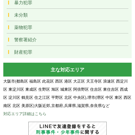
暴力犯罪
未分類
薬物犯罪
警察署紹介
財産犯罪
主な対応エリア
大阪市(都島区 福島区 此花区 西区 港区 大正区 天王寺区 浪速区 西淀川
区 東淀川区 東成区 生野区 旭区 城東区 阿倍野区 住吉区 東住吉区 西成
区 淀川区 鶴見区 住之江区 平野区 北区 中央区),堺市(堺区 中区 東区 西区
南区 北区 美原区)大阪近郊,京都府,兵庫県,滋賀県,奈良県など
対応エリア詳細はこちら