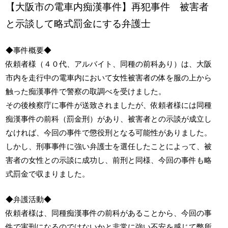
【大阪市の電車内痴漢事件】再犯事件 被害者
と示談して略式罰金にする弁護士
◆事件概要◆
依頼者様（４０代、アルバイト、同種の前科あり）は、大阪
市内を走行中の電車内において女性被害者の体を服の上から
触った痴漢事件で警察の取調べを受けました。
その後検察庁に事件が送致されましたが、依頼者様には同種
痴漢事件の前科（罰金刑）があり、被害者との示談が成立し
なければ、今回の事件で懲役刑となる可能性がありました。
しかし、刑事事件に強い弁護士を選任したことによって、被
害者の女性との示談に成功し、前刑と同様、今回の事件も略
式罰金で収まりました。
◆弁護活動◆
依頼者様は、同種痴漢事件の前科があることから、今回の事
件で実刑になるのではないかと非常に強い不安を感じて弊所