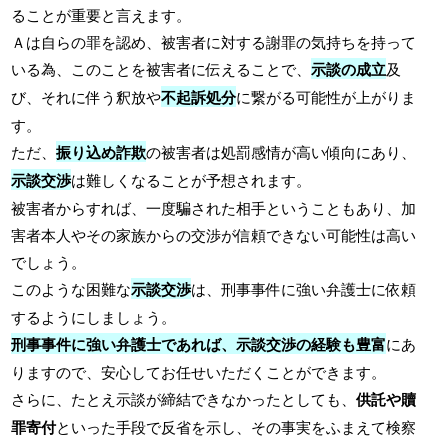
ることが重要と言えます。
Ａは自らの罪を認め、被害者に対する謝罪の気持ちを持って
いる為、このことを被害者に伝えることで、
示談の成立
及
び、それに伴う釈放や
不起訴処分
に繋がる可能性が上がりま
す。
ただ、
振り込め詐欺
の被害者は処罰感情が高い傾向にあり、
示談交渉
は難しくなることが予想されます。
被害者からすれば、一度騙された相手ということもあり、加
害者本人やその家族からの交渉が信頼できない可能性は高い
でしょう。
このような困難な
示談交渉
は、刑事事件に強い弁護士に依頼
するようにしましょう。
刑事事件に強い弁護士であれば、示談交渉の経験も豊富
にあ
りますので、安心してお任せいただくことができます。
さらに、たとえ示談が締結できなかったとしても、
供託や贖
罪寄付
といった手段で反省を示し、その事実をふまえて検察