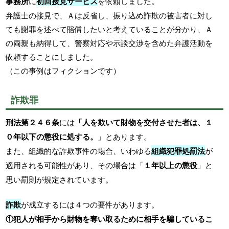
事務所
に
初回接見サービス
を依頼しました。
弁護士の接見で、Ａは反省し、振り込め詐欺の被害者に対し
ても謝罪を述べて賠償したいと考えていることが分かり、Ａ
の両親も納得して、警察対応や示談交渉を含めた弁護活動を
依頼することにしました。
（この事例はフィクションです）
詐欺罪
刑法第２４６条
には
「人を欺いて財物を交付させた者は、１
０年以下の懲役に処する。
」とあります。
また、組織的な詐欺事件の場合、いわゆる
組織犯罪処罰法
が
適用される可能性があり、その場合は「
１年以上の懲役
」と
思い罰則が規定されています。
詐欺
が成立するには４つの要件があります。
①犯人が相手から財物を奪い取るために相手を騙しているこ