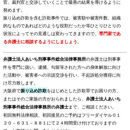
官、裁判官と交渉していくことで最善の結果を導けるように
努めます。
振り込め詐欺を含む詐欺事件では、被害額や被害件数、組織
的なものであればどのような役割だったか等ひとりひとりの
状況によってその見通しは変わってきますので、
専門家であ
る弁護士に相談するようにしましょう
。
弁護士法人あいち刑事事件総合法律事務所
の弁護士は刑事事
件を専門に扱い、逮捕、勾留等された方への身体解放に向け
た活動や、被害者への示談交渉を行い、不起訴処分獲得に向
け尽力致します。
大阪府で
振り込め詐欺
をはじめとした詐欺罪でお困りの方、
またはそのご家族の方がおられましたら、
弁護士法人あいち
刑事事件総合法律事務所の弁護士
まで、ご相談ください。
初回無料法律相談、初回接見のご予約はフリーダイヤル０１
２０－６３１－８８１にて２４時間受け付けておりますの