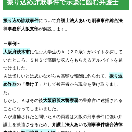
振り込め詐欺事件で示談に臨む弁護士
振り込め詐欺事件
について
弁護士法人あいち刑事事件総合法
律事務所大阪支部
が解説します。
～事例～
大阪府茨木市
に住む大学生のＡ（２０歳）がバイトを探して
いたところ、ＳＮＳで高額な収入をもらえるアルバイトを見
つけました。
Ａは怪しいとは思いながらも高額な報酬に釣られて、
振り込
め詐欺
の「
受け子
」として被害者から現金を受け取りまし
た。
しかし、Ａはその後
大阪府茨木警察署
の警察官に逮捕される
ことになってしまいました。
Ａが逮捕されたと聞いたＡの両親は大阪の刑事事件に強い弁
護士を派遣させるため、
弁護士法人あいち刑事事件総合法律