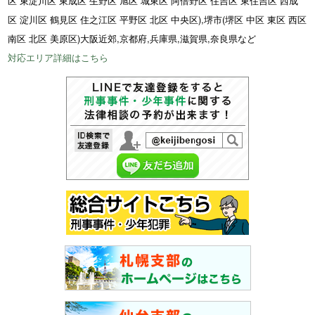
区 東淀川区 東成区 生野区 旭区 城東区 阿倍野区 住吉区 東住吉区 西成
区 淀川区 鶴見区 住之江区 平野区 北区 中央区),堺市(堺区 中区 東区 西区
南区 北区 美原区)大阪近郊,京都府,兵庫県,滋賀県,奈良県など
対応エリア詳細はこちら