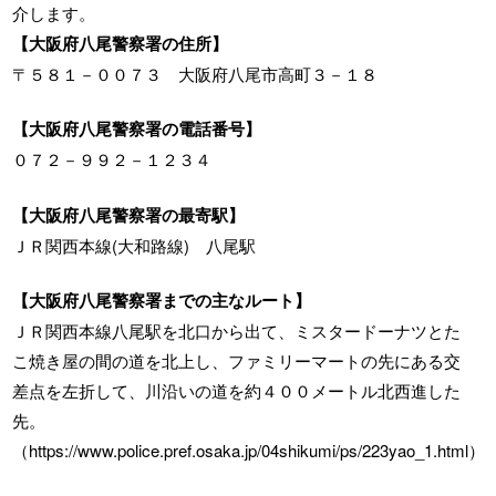
介します。
【大阪府八尾警察署の住所】
〒５８１－００７３ 大阪府八尾市高町３－１８
【大阪府八尾警察署の電話番号】
０７２－９９２－１２３４
【大阪府八尾警察署の最寄駅】
ＪＲ関西本線(大和路線) 八尾駅
【大阪府八尾警察署までの主なルート】
ＪＲ関西本線八尾駅を北口から出て、ミスタードーナツとた
こ焼き屋の間の道を北上し、ファミリーマートの先にある交
差点を左折して、川沿いの道を約４００メートル北西進した
先。
（https://www.police.pref.osaka.jp/04shikumi/ps/223yao_1.html）