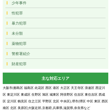
少年事件
性犯罪
暴力犯罪
未分類
薬物犯罪
警察署紹介
財産犯罪
主な対応エリア
大阪市(都島区 福島区 此花区 西区 港区 大正区 天王寺区 浪速区 西淀川
区 東淀川区 東成区 生野区 旭区 城東区 阿倍野区 住吉区 東住吉区 西成
区 淀川区 鶴見区 住之江区 平野区 北区 中央区),堺市(堺区 中区 東区 西区
南区 北区 美原区)大阪近郊,京都府,兵庫県,滋賀県,奈良県など