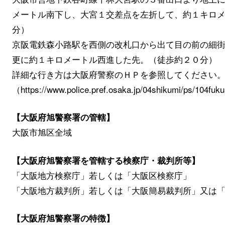
メートル南下し、大宮１交差点を左折して、約１キロ
分）
京阪電鉄森小路駅を西側の改札口から出て目の前の細
更に約１キロメートル西進した先。（徒歩約２０分）
詳細な行き方は大阪府警察のＨＰを参照してください
（https://www.police.pref.osaka.jp/04shikumi/ps/104fu
【大阪府旭警察署の管轄】
大阪市旭区全域
【大阪府旭警察署を管轄する検察庁・裁判所等】
「大阪地方検察庁」若しくは「大阪区検察庁」
「大阪地方裁判所」若しくは「大阪簡易裁判所」又は
【大阪府旭警察署の特徴】