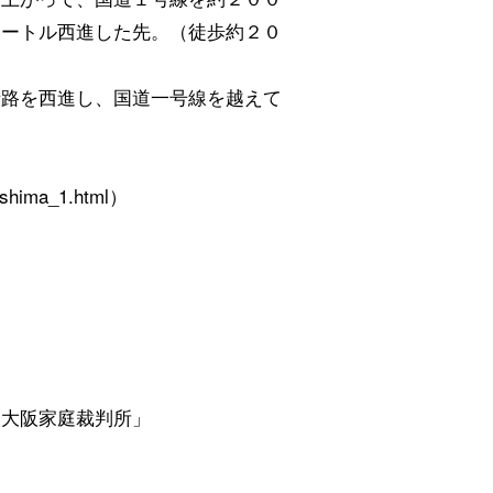
メートル西進した先。（徒歩約２０
街路を西進し、国道一号線を越えて
。
kushima_1.html）
「大阪家庭裁判所」