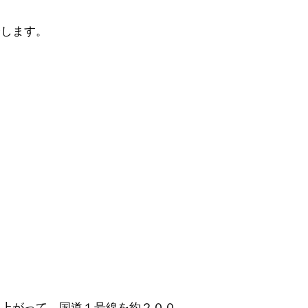
介します。
に上がって、国道１号線を約２００