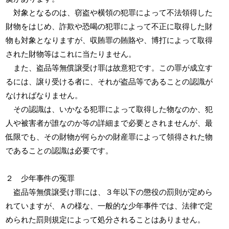
対象となるのは、窃盗や横領の犯罪によって不法領得した
財物をはじめ、詐欺や恐喝の犯罪によって不正に取得した財
物も対象となりますが、収賄罪の賄賂や、博打によって取得
された財物等はこれに当たりません。
また、盗品等無償譲受け罪は故意犯です。この罪が成立す
るには、譲り受ける者に、それが盗品等であることの認識が
なければなりません。
その認識は、いかなる犯罪によって取得した物なのか、犯
人や被害者が誰なのか等の詳細まで必要とされませんが、最
低限でも、その財物が何らかの財産罪によって領得された物
であることの認識は必要です。
２ 少年事件の冤罪
盗品等無償譲受け罪には、３年以下の懲役の罰則が定めら
れていますが、Ａの様な、一般的な少年事件では、法律で定
められた罰則規定によって処分されることはありません。