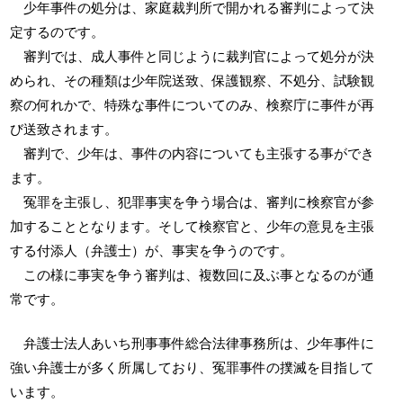
少年事件の処分は、家庭裁判所で開かれる審判によって決
定するのです。
審判では、成人事件と同じように裁判官によって処分が決
められ、その種類は少年院送致、保護観察、不処分、試験観
察の何れかで、特殊な事件についてのみ、検察庁に事件が再
び送致されます。
審判で、少年は、事件の内容についても主張する事ができ
ます。
冤罪を主張し、犯罪事実を争う場合は、審判に検察官が参
加することとなります。そして検察官と、少年の意見を主張
する付添人（弁護士）が、事実を争うのです。
この様に事実を争う審判は、複数回に及ぶ事となるのが通
常です。
弁護士法人あいち刑事事件総合法律事務所は、少年事件に
強い弁護士が多く所属しており、冤罪事件の撲滅を目指して
います。