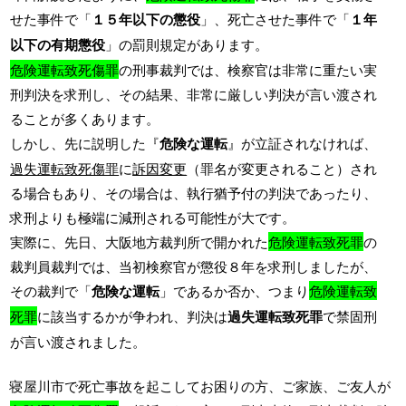
せた事件で「
１５年以下の懲役
」、死亡させた事件で「
１年
以下の有期懲役
」の罰則規定があります。
危険運転致死傷罪
の刑事裁判では、検察官は非常に重たい実
刑判決を求刑し、その結果、非常に厳しい判決が言い渡され
ることが多くあります。
しかし、先に説明した『
危険な運転
』が立証されなければ、
過失運転致死傷罪
に
訴因変更
（罪名が変更されること）され
る場合もあり、その場合は、執行猶予付の判決であったり、
求刑よりも極端に減刑される可能性が大です。
実際に、先日、大阪地方裁判所で開かれた
危険運転致死罪
の
裁判員裁判では、当初検察官が懲役８年を求刑しましたが、
その裁判で「
危険な運転
」であるか否か、つまり
危険運転致
死罪
に該当するかが争われ、判決は
過失運転致死罪
で禁固刑
が言い渡されました。
寝屋川市で死亡事故を起こしてお困りの方、ご家族、ご友人が