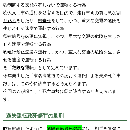
③制御する
技能
を有しないで運転する行為
④人又は車の通行を
妨害する目的
で、走行車両の前に
急な割
り込み
をしたり、
幅寄せ
をして、かつ、重大な交通の危険を
生じさせる速度で運転する行為
⑤
赤信号を殊更に無視
し、かつ、重大な交通の危険を生じさ
せる速度で運転する行為
⑥
通行禁止道路を進行
し、かつ、重大な交通の危険を生じさ
せる速度で運転する行為
を「
危険な運転
」として定めています。
今年発生した「東名高速道でのあおり運転による夫婦死亡事
故」は、この④に該当すると考えられます。
今回のＡが起こした死亡事故は⑤に該当すると考えられま
す。
過失運転致死傷罪の量刑
昨日解説したように、
危険運転致死傷罪
には、相手を負傷さ