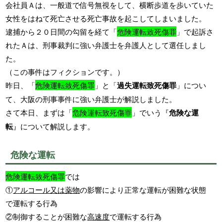
会社員Ａは、一般道で信号無視をして、横断歩道を歩いていた
女性をはねて死亡させる死亡事故を起こしてしまいました。
逮捕から２０日間の勾留を経て「
危険運転致死傷罪
」で起訴さ
れたＡは、刑事裁判に強い弁護士を弁護人として選任しまし
た。
（この事件はフィクションです。）
昨日、「
危険運転致死傷罪
」と「
過失運転致死傷罪
」につい
て、大阪の刑事事件に強い弁護士が解説しました。
さて本日、まずは「
危険運転致死傷罪
」でいう『
危険な運
転
』について解説します。
危険な運転
危険運転致死傷罪
では
①
アルコール又は薬物
の影響により正常な運転が困難な状態
で運転する行為
②制御することが困難な
高速度
で運転する行為