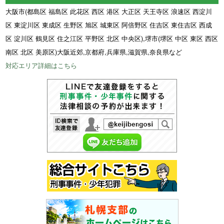
大阪市(都島区 福島区 此花区 西区 港区 大正区 天王寺区 浪速区 西淀川
区 東淀川区 東成区 生野区 旭区 城東区 阿倍野区 住吉区 東住吉区 西成
区 淀川区 鶴見区 住之江区 平野区 北区 中央区),堺市(堺区 中区 東区 西区
南区 北区 美原区)大阪近郊,京都府,兵庫県,滋賀県,奈良県など
対応エリア詳細はこちら