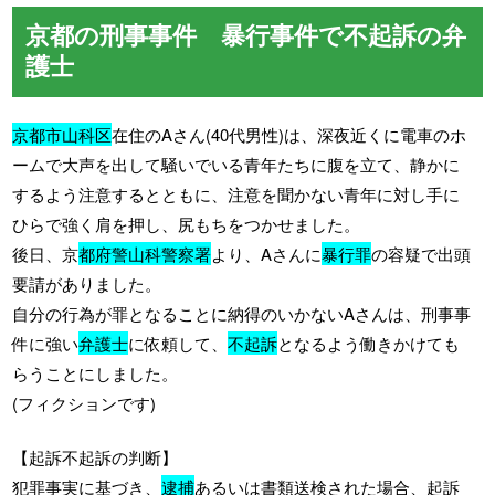
京都の刑事事件 暴行事件で不起訴の弁
護士
京都市山科区
在住のAさん(40代男性)は、深夜近くに電車のホ
ームで大声を出して騒いでいる青年たちに腹を立て、静かに
するよう注意するとともに、注意を聞かない青年に対し手に
ひらで強く肩を押し、尻もちをつかせました。
後日、京
都府警山科警察署
より、Aさんに
暴行罪
の容疑で出頭
要請がありました。
自分の行為が罪となることに納得のいかないAさんは、刑事事
件に強い
弁護士
に依頼して、
不起訴
となるよう働きかけても
らうことにしました。
(フィクションです)
【起訴不起訴の判断】
犯罪事実に基づき、
逮捕
あるいは書類送検された場合、起訴