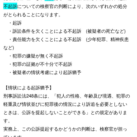
不起訴
についての検察官の判断により、次のいずれかの処分
がとられることになります。
・起訴
・訴訟条件を欠くことによる不起訴 (被疑者の死亡など)
・責任能力を欠くことによる不起訴 (少年犯罪、精神疾患
など)
・犯罪の嫌疑が無く不起訴
・犯罪の証拠が不十分で不起訴
・被疑者の情状考慮により起訴猶予
【情状による起訴猶予】
刑事訴訟法248条には、「犯人の性格、年齢及び境遇、犯罪の
軽重及び情状並びに犯罪後の情況により訴追を必要としない
ときは、公訴を提起しないことができる」との規定がありま
す。
実務上、この公訴提起するかどうかの判断は、検察官が担っ
ています。