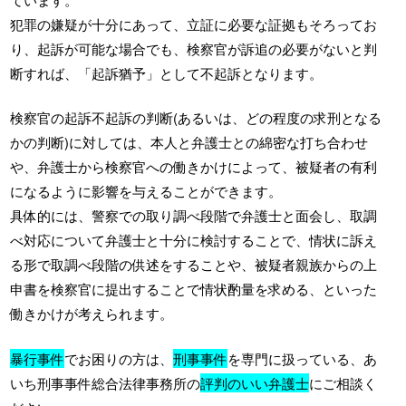
犯罪の嫌疑が十分にあって、立証に必要な証拠もそろってお
り、起訴が可能な場合でも、検察官が訴追の必要がないと判
断すれば、「起訴猶予」として不起訴となります。
検察官の起訴不起訴の判断(あるいは、どの程度の求刑となる
かの判断)に対しては、本人と弁護士との綿密な打ち合わせ
や、弁護士から検察官への働きかけによって、被疑者の有利
になるように影響を与えることができます。
具体的には、警察での取り調べ段階で弁護士と面会し、取調
べ対応について弁護士と十分に検討することで、情状に訴え
る形で取調べ段階の供述をすることや、被疑者親族からの上
申書を検察官に提出することで情状酌量を求める、といった
働きかけが考えられます。
暴行事件
でお困りの方は、
刑事事件
を専門に扱っている、あ
いち刑事事件総合法律事務所の
評判のいい弁護士
にご相談く