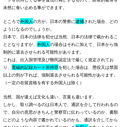
未然に食い止める事ができます。
ところで
外国人
の方が、日本の警察に
逮捕
された場合、どの
ようになるのでしょうか。
日本で、日本の法律を犯せば当然、日本の法律で裁かれるこ
ととなりますが、
外国人
の場合はそれに加えて、日本から強
制的に退去させられる可能性があります。
これは、出入国管理及び難民認定法で厳しく規定されてお
り、
電磁的記録カード所持罪
を犯した場合は、懲役又は禁固
以上の刑が下れば、強制退去させられる可能性があります。
（一定の在留資格を有する外国人は除く）
当然、国が違えば文化も違い、言葉も違います。
しかし、取り調べるのは日本人で、通訳を介して行われるの
で、自分の意思がきちんと警察官に伝わっているのか、書類
にどのような内容で書かれているのかも、通訳を介してから