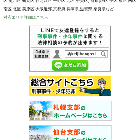
区 淀川区 鶴見区 住之江区 平野区 北区 中央区),堺市(堺区 中区 東区 西区
南区 北区 美原区)大阪近郊,京都府,兵庫県,滋賀県,奈良県など
対応エリア詳細はこちら