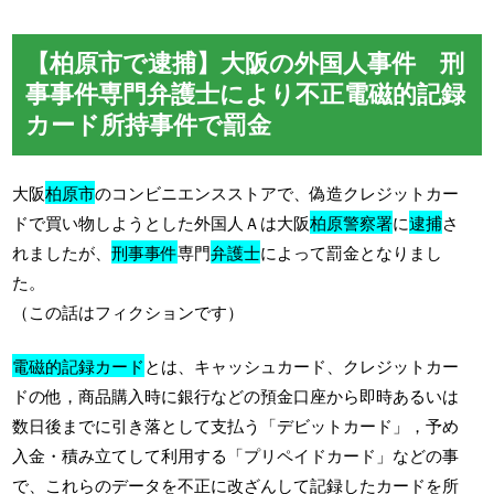
【柏原市で逮捕】大阪の外国人事件 刑
事事件専門弁護士により不正電磁的記録
カード所持事件で罰金
大阪
柏原市
のコンビニエンスストアで、偽造クレジットカー
ドで買い物しようとした外国人Ａは大阪
柏原警察署
に
逮捕
さ
れましたが、
刑事事件
専門
弁護士
によって罰金となりまし
た。
（この話はフィクションです）
電磁的記録カード
とは、キャッシュカード、クレジットカー
ドの他，商品購入時に銀行などの預金口座から即時あるいは
数日後までに引き落として支払う「デビットカード」，予め
入金・積み立てして利用する「プリペイドカード」などの事
で、これらのデータを不正に改ざんして記録したカードを所