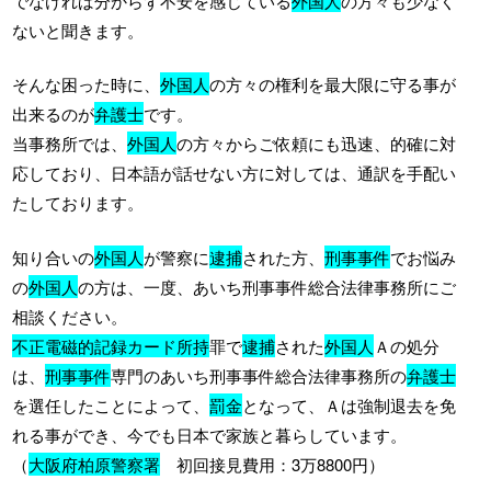
でなければ分からず不安を感じている
外国人
の方々も少なく
ないと聞きます。
そんな困った時に、
外国人
の方々の権利を最大限に守る事が
出来るのが
弁護士
です。
当事務所では、
外国人
の方々からご依頼にも迅速、的確に対
応しており、日本語が話せない方に対しては、通訳を手配い
たしております。
知り合いの
外国人
が警察に
逮捕
された方、
刑事事件
でお悩み
の
外国人
の方は、一度、あいち刑事事件総合法律事務所にご
相談ください。
不正電磁的記録カード所持
罪で
逮捕
された
外国人
Ａの処分
は、
刑事事件
専門のあいち刑事事件総合法律事務所の
弁護士
を選任したことによって、
罰金
となって、Ａは強制退去を免
れる事ができ、今でも日本で家族と暮らしています。
（
大阪府柏原警察署
初回接見費用：3万8800円）