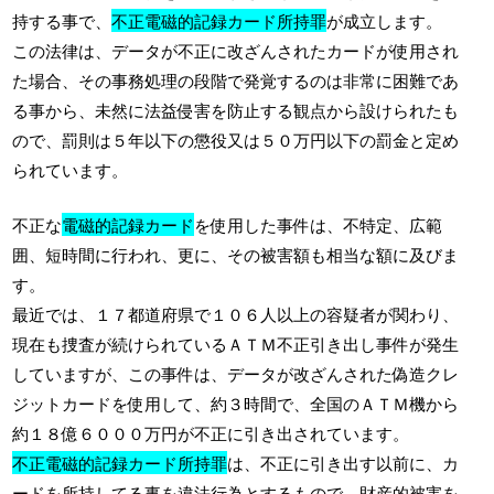
持する事で、
不正電磁的記録カード所持罪
が成立します。
この法律は、データが不正に改ざんされたカードが使用され
た場合、その事務処理の段階で発覚するのは非常に困難であ
る事から、未然に法益侵害を防止する観点から設けられたも
ので、罰則は５年以下の懲役又は５０万円以下の罰金と定め
られています。
不正な
電磁的記録カード
を使用した事件は、不特定、広範
囲、短時間に行われ、更に、その被害額も相当な額に及びま
す。
最近では、１７都道府県で１０６人以上の容疑者が関わり、
現在も捜査が続けられているＡＴＭ不正引き出し事件が発生
していますが、この事件は、データが改ざんされた偽造クレ
ジットカードを使用して、約３時間で、全国のＡＴＭ機から
約１８億６０００万円が不正に引き出されています。
不正電磁的記録カード所持罪
は、不正に引き出す以前に、カ
ードを所持してる事を違法行為とするもので、財産的被害を