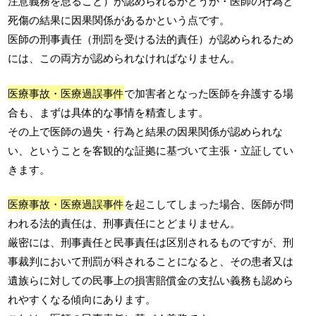
注意義務を怠ること）が認められるかどうか・医師の行為と
死傷の結果に因果関係があるかという点です。
医師の刑事責任（刑罰を受ける法的責任）が認められるため
には、この両方が認められなければなりません。
医療事故・医療過誤事件
で加害者となった医師を弁護する場
合も、まずは具体的な事情を精査します。
その上で医師の過失・行為と結果の因果関係が認められな
い、ということを客観的な証拠に基づいて主張・立証してい
きます。
医療事故・医療過誤事件
を起こしてしまった場合、医師が問
われる法的責任は、刑事責任にとどまりません。
厳密には、刑事責任と民事責任は区別されるものですが、刑
事裁判において刑罰が科されることになると、その患者又は
遺族らに対しての民事上の損害賠償金の支払い義務も認めら
れやすくなる傾向にあります。