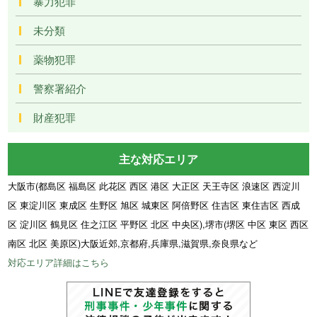
暴力犯罪
未分類
薬物犯罪
警察署紹介
財産犯罪
主な対応エリア
大阪市(都島区 福島区 此花区 西区 港区 大正区 天王寺区 浪速区 西淀川
区 東淀川区 東成区 生野区 旭区 城東区 阿倍野区 住吉区 東住吉区 西成
区 淀川区 鶴見区 住之江区 平野区 北区 中央区),堺市(堺区 中区 東区 西区
南区 北区 美原区)大阪近郊,京都府,兵庫県,滋賀県,奈良県など
対応エリア詳細はこちら