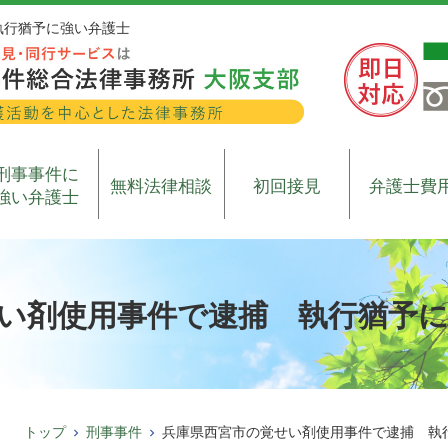
執行猶予に強い弁護士
刑事事件に
無料法律相談
初回接見
弁護士費
強い弁護士
い剤使用事件で逮捕 執行猶予
トップ
刑事事件
兵庫県西宮市の覚せい剤使用事件で逮捕 執