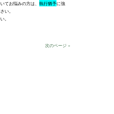
ついてお悩みの方は、
執行猶予
に強
ださい。
さい。
次のページ »