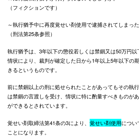
（フィクションです）
～執行猶予中に再度覚せい剤使用で逮捕されてしまっ
（刑法第25条参照）
執行猶予は、3年以下の懲役若しくは禁錮又は50万円
情状により、裁判が確定した日から1年以上5年以下の
きるというものです。
前に禁錮以上の刑に処せられたことがあってもその執行
は禁錮の言渡しを受け、情状に特に酌量すべきものが
ができるとされています。
覚せい剤取締法第41条の3により、
覚せい剤使用
につい
ことになります。