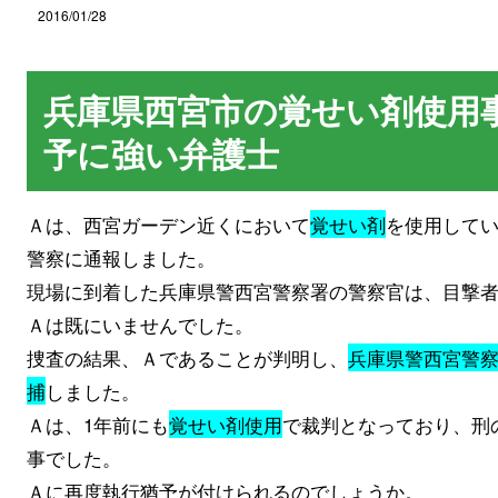
2016/01/28
兵庫県西宮市の覚せい剤使用
予に強い弁護士
Ａは、西宮ガーデン近くにおいて
覚せい剤
を使用して
警察に通報しました。
現場に到着した兵庫県警西宮警察署の警察官は、目撃
Ａは既にいませんでした。
捜査の結果、Ａであることが判明し、
兵庫県警西宮警
捕
しました。
Ａは、1年前にも
覚せい剤使用
で裁判となっており、刑
事でした。
Ａに再度執行猶予が付けられるのでしょうか。