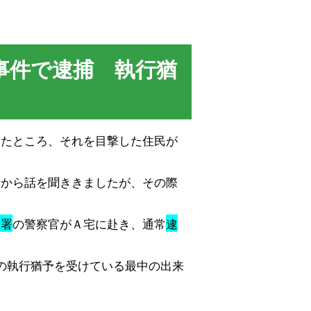
事件で逮捕 執行猶
いたところ、それを目撃した住民が
者から話を聞ききましたが、その際
察署
の警察官がＡ宅に赴き、通常
逮
の執行猶予を受けている最中の出来