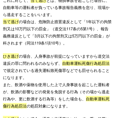
これに対して、
当て逃げ
とは、物損事故を起こした場合に、
自動車等の運転者が負っている事故報告義務を怠り、現場か
ら逃走することをいいます。
当て逃げ
の場合は、危険防止措置違反として「1年以下の拘禁
刑又は10万円以下の罰金」（道交法117条の5第1号）、報告
義務違反として「3月以下の拘禁刑又は5万円以下の罰金」が
科されます（同法119条1項10号）。
ひき逃げ
の場合、人身事故が前提になっていますから道交法
違反の罪に問われるのみならず、
自動車運転死傷行為処罰法
で規定されている過失運転致死傷罪などでも罰せられること
になります。
また、飲酒や薬物を使用した上で人身事故を起こした運転者
が、飲酒の影響などの発覚を免脱する行為（その場から逃走
行為や、更に飲酒する行為等）をした場合も、
自動車運転死
傷行為処罰法
の
処罰対象になります。