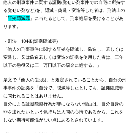
他人の刑事事件に関する証拠(覚せい剤事件での自宅に所持す
る覚せい剤など)を、隠滅・偽造・変造等した者は、刑法上の
「
証拠隠滅罪
」に当たるとして、刑事処罰を受けることがあ
ります。
・刑法 104条(証拠隠滅等)
「他人の刑事事件に関する証拠を隠滅し、偽造し、若しくは
変造し、又は偽造若しくは変造の証拠を使用した者は、三年
以下の懲役又は三十万円以下の罰金に処する。」
条文で「他人の(証拠)」と規定されていることから、自分の刑
事事件の証拠を「自分で」隠滅等したとしても、証拠隠滅罪
に問われることはありません。
自分による証拠隠滅行為が罪にならない理由は、自分自身の
罪を逃れたいという気持ちは人間の心情であるから、これを
しない期待可能性がない点にあるとされています。