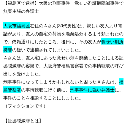
【福島区で逮捕】大阪の刑事事件 覚せい剤証拠隠滅事件で
無実主張の弁護士
大阪市福島区
在住のＡさん(30代男性)は、親しい友人より電
話があり、友人の自宅の荷物を廃棄処分するよう頼まれたの
で、依頼通りにしたところ、後日に、その友人が
覚せい剤所
持罪
の疑いで逮捕されてしまいました。
Ａさんは、友人宅にあった覚せい剤を廃棄したことによる証
拠隠滅罪の容疑で、大阪府警福島警察署での事情聴取の呼び
出しを受けました。
刑事事件になってしまうかもしれないと困ったＡさんは、
福
島警察署
の事情聴取に行く前に、
刑事事件に強い弁護士
に、
事件のことを相談することにしました。
（フィクションです）
【証拠隠滅罪とは】