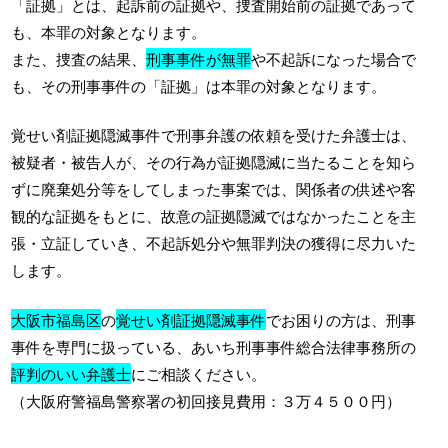
「証拠」とは、起訴前の証拠や、捜査開始前の証拠であって
も、本罪の対象となります。
また、捜査の結果、
刑事事件が無罪
や不起訴になった場合で
も、その刑事事件の「証拠」は本罪の対象となります。
覚せい剤証拠隠滅事件で刑事弁護の依頼を受けた弁護士は、
被疑者・被告人が、その行為が証拠隠滅に当たることを知ら
ずに廃棄処分等をしてしまった事案では、関係者の供述や客
観的な証拠をもとに、故意の証拠隠滅ではなかったことを主
張・立証していき、不起訴処分や無罪判決の獲得に尽力いた
します。
大阪市福島区
の
覚せい剤証拠隠滅事件
でお困りの方は、刑事
事件を専門に扱っている、あいち刑事事件総合法律事務所の
評判のいい弁護士
にご相談ください。
（大阪府警福島警察署の初回接見費用：３万４５００円）