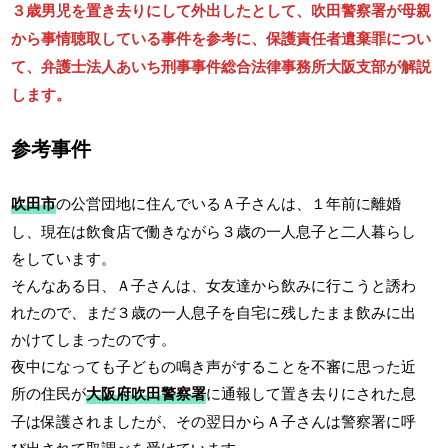
３歳男児を置き去りにして外出したとして、吹田警察署が母親
から事情聴取している事件を参考に、保護責任者遺棄罪につい
て、弁護士法人あいち刑事事件総合法律事務所大阪支部が解説
します。
参考事件
吹田市
の公営団地に住んでいるＡ子さんは、１年前に離婚
し、現在は飲食店で働きながら３歳の一人息子と二人暮らし
をしています。
そんなある日、Ａ子さんは、女友達から飲みに行こうと誘わ
れたので、まだ３歳の一人息子を自宅に残したまま飲みに出
かけてしまったのです。
夜中になっても子どもの鳴き声がすることを不審に思った近
所の住民が
大阪府吹田警察署
に通報して置き去りにされた息
子は保護されましたが、その翌日からＡ子さんは警察署に呼
び出されて取調べを受けています。