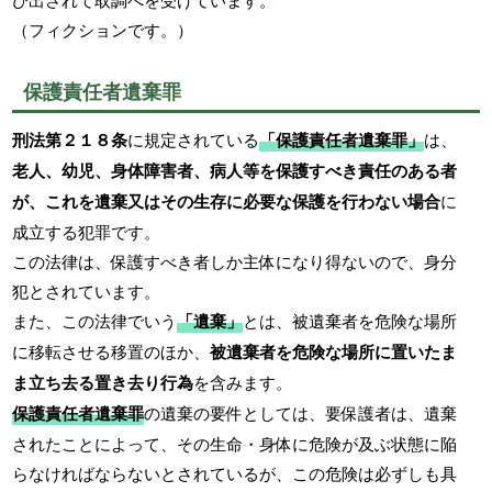
（フィクションです。）
保護責任者遺棄罪
刑法第２１８条
に規定されている
「保護責任者遺棄罪」
は、
老人、幼児、身体障害者、病人等を保護すべき責任のある者
が、これを遺棄又はその生存に必要な保護を行わない場合
に
成立する犯罪です。
この法律は、保護すべき者しか主体になり得ないので、身分
犯とされています。
また、この法律でいう
「遺棄」
とは、被遺棄者を危険な場所
に移転させる移置のほか、
被遺棄者を危険な場所に置いたま
ま立ち去る置き去り行為
を含みます。
保護責任者遺棄罪
の遺棄の要件としては、要保護者は、遺棄
されたことによって、その生命・身体に危険が及ぶ状態に陥
らなければならないとされているが、この危険は必ずしも具