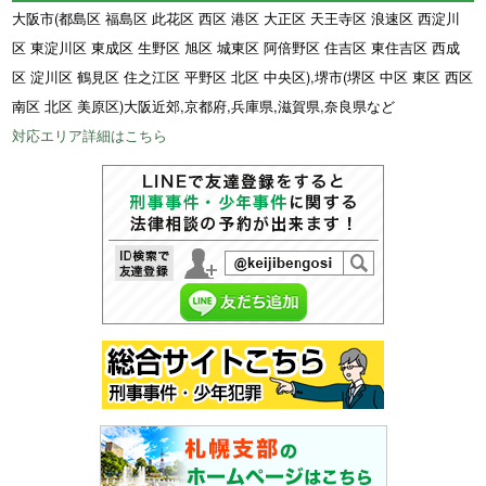
大阪市(都島区 福島区 此花区 西区 港区 大正区 天王寺区 浪速区 西淀川
区 東淀川区 東成区 生野区 旭区 城東区 阿倍野区 住吉区 東住吉区 西成
区 淀川区 鶴見区 住之江区 平野区 北区 中央区),堺市(堺区 中区 東区 西区
南区 北区 美原区)大阪近郊,京都府,兵庫県,滋賀県,奈良県など
対応エリア詳細はこちら