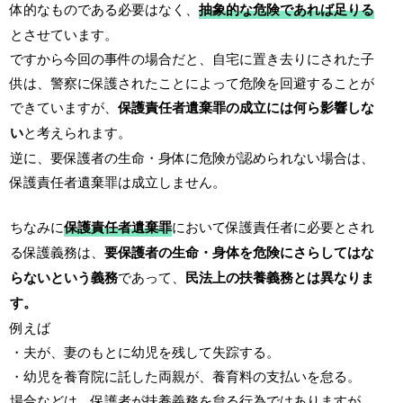
体的なものである必要はなく、
抽象的な危険であれば足りる
とさせています。
ですから今回の事件の場合だと、自宅に置き去りにされた子
供は、警察に保護されたことによって危険を回避することが
できていますが、
保護責任者遺棄罪の成立には何ら影響しな
い
と考えられます。
逆に、要保護者の生命・身体に危険が認められない場合は、
保護責任者遺棄罪は成立しません。
ちなみに
保護責任者遺棄罪
において保護責任者に必要とされ
る保護義務は、
要保護者の生命・身体を危険にさらしてはな
らないという義務
であって、
民法上の扶養義務とは異なりま
す。
例えば
・夫が、妻のもとに幼児を残して失踪する。
・幼児を養育院に託した両親が、養育料の支払いを怠る。
場合などは、保護者が扶養義務を怠る行為ではありますが、