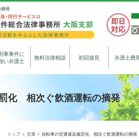
の摘発
刑事事件に
無料法律相談
初回接見
弁護士費
強い弁護士
罰化 相次ぐ飲酒運転の摘発
トップ
交通
自転車の交通違反厳罰化 相次ぐ飲酒運転の摘発