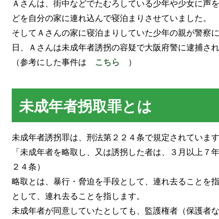
Ａさんは、街中などでたむろしている少年や少女に声
どを自分の家に連れ込んで寝泊まりさせていました。
そしてＡさんの家に寝泊まりしていた少年の親が警察
日、Ａさんは未成年者誘拐の容疑で大阪府警に逮捕さ
（参考にした事件は
）
こちら
未成年者拐取罪とは
未成年者誘拐罪は、刑法第２２４条で規定されていま
「未成年者を略取し、又は誘拐した者は、３月以上７
２４条）
略取とは、暴行・脅迫を手段として、連れ去ることを
として、連れ去ることを指します。
未成年者が同意していたとしても、監護権者（保護者