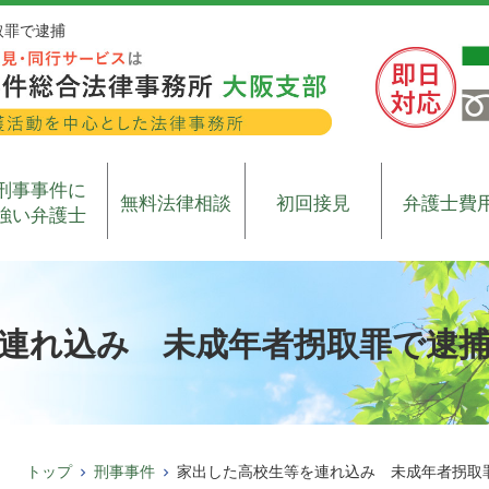
取罪で逮捕
刑事事件に
無料法律相談
初回接見
弁護士費
強い弁護士
連れ込み 未成年者拐取罪で逮
トップ
刑事事件
家出した高校生等を連れ込み 未成年者拐取