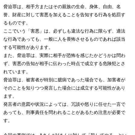
脅迫罪は、相手方またはその親族の生命、身体、自由、名
誉、財産に対して害悪を加えることを告知する行為を処罰す
るものです。
ここでいう「害悪」は、必ずしも違法な行為に限らず、適法
な行為であっても、一般に人を畏怖させるものであれば該当
する可能性があります。
また、脅迫罪は、実際に相手が恐怖を感じたかどうかは問わ
ず、害悪の告知が相手に伝わった時点で成立する危険犯とさ
れています。
脅迫罪は、被害者が特別に臆病であった場合でも、加害者が
そのことを知りつつ発言した場合には成立する可能性があり
ます。
発言者の意図や状況によっては、冗談や怒りに任せた一言で
あっても、刑事責任を問われることがあるため注意が必要で
す。
今回の事例では、AさんがVさんに対して「殺してやる」とい