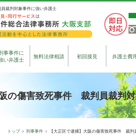
判員裁判対象事件に強い弁護士
刑事事件に
無料法律相談
初回接見
弁護士費
強い弁護士
阪の傷害致死事件 裁判員裁判対
トップ
刑事事件
【大正区で逮捕】大阪の傷害致死事件 裁判