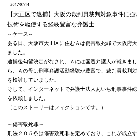
2017/07/14
【大正区で逮捕】大阪の裁判員裁判対象事件に強
技術を駆使する経験豊富な弁護士
～ケース～
ある日、大阪市大正区に住むＡは傷害致死罪で大阪府
ました。
逮捕後勾留決定がなされ、Ａには国選弁護人が就きま
ら、Ａの母は刑事弁護活動経験が豊富で、裁判員裁判
を検討していました。
そして、インターネットで弁護士法人あいち刑事事件
を依頼しました。
（このストーリーはフィクションです。）
～傷害致死罪～
刑法２０５条は傷害致死罪を定めており、これが成立